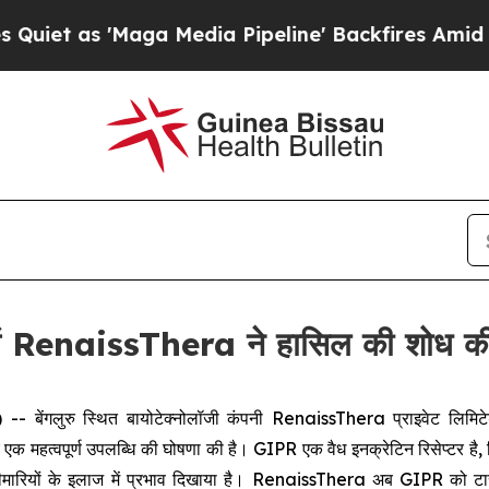
 as 'Maga Media Pipeline' Backfires Amid Rumor
 में RenaissThera ने हासिल की शोध क
लुरु स्थित बायोटेक्नोलॉजी कंपनी RenaissThera प्राइवेट लिमिटेड ने अ
ुए एक महत्वपूर्ण उपलब्धि की घोषणा की है। GIPR एक वैध इनक्रेटिन रिसेप्टर है, 
 बीमारियों के इलाज में प्रभाव दिखाया है। RenaissThera अब GIPR को टार