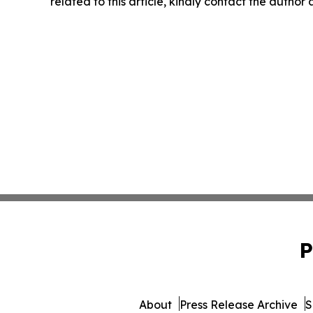
related to this article, kindly contact the author
P
About
Press Release Archive
S