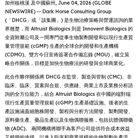
加州核桃溪 及中國蘇州, June 04, 2026 (GLOBE
NEWSWIRE) -- Dark Horse Consulting Group
(「DHCG」或「該集團」) 是生物治療策略與營運諮詢的業
界翹楚，而 Altruist Biologics 則是 Innovent Biologics 的
全資附屬公司及一間專門從事生物製劑開發和以現行生產質
量管理規範 (cGMP) 生產的全球合約開發和生產機構
(CDMO)。雙方今日宣佈簽署合作備忘錄 (MOU)，確立策
略合作關係，目標是加快生物療法的研發與全球商業化。
此合作夥伴關係將 DHCG 在監管、製造與管制 (CMC)、非
臨床、臨床、質素與合規、供應鏈、商業上市及業務分析諮
詢的全方位能力，結合 Altruist Biologics 在中國的端對端
現行生產質量管理規範 (cGMP) 生產基礎設施。後者的生
產設施涵蓋細胞株開發、製程與分析方法開發、製劑開發、
原料藥生產、藥品生產以及生物偶聯服務，包括抗體偶聯藥
物 (ADC)。 兩間機構將聯手為客戶公司提供符合成本效益
又精簡的途徑，以進入臨床和商業規模的生物製劑生產流