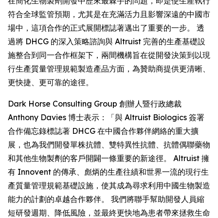
在簡化生物製劑開發中歷來最棘手的問題，即是使生產執行
符合全球監管預期，尤其是在充滿活力且影響深遠的中國市
場中，這項合作的正式展開標誌著邁出了重要的一步。 透
過將 DHCG 的深入策略諮詢與 Altruist 完善的生產基礎設
施整合到同一合作框架下，兩間機構旨在從開發決策到以現
行生產質量管理規範製造產品方面，為贊助商提供更清晰、
更快捷、更可靠的途徑。
Dark Horse Consulting Group 創辦人暨行政總裁
Anthony Davies 博士表示：「與 Altruist Biologics 簽署
合作備忘錄標誌著 DHCG 在中國合作夥伴網絡的重大擴
展，也為我們開發單株抗體、雙特異性抗體、抗體偶聯藥物
和其他生物製劑的客戶開闢一條重要的新途徑。 Altruist 擁
有 Innovent 的傳承、彪炳的生產往績和世界一流的現行生
產質量管理規範基礎設施，使其成為尋求利用中國生物製造
能力的計劃的卓越合作夥伴。 我們將聯手幫助開發人員縮
短研發週期、降低風險，並最終更快地為患者帶來拯救生命