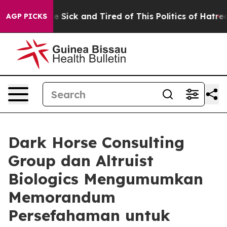
ple Are Sick and Tired of This Politics of Hatred”
The 
AGP PICKS
Dark Horse Consulting
Group dan Altruist
Biologics Mengumumkan
Memorandum
Persefahaman untuk