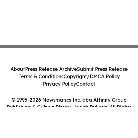
About
Press Release Archive
Submit Press Release
Terms & Conditions
Copyright/DMCA Policy
Privacy Policy
Contact
© 1995-2026 Newsmatics Inc. dba Affinity Group
Publishing & Guinea Bissau Health Bulletin. All Rights
Reserved.
Cookie Settings / Your Privacy Choices