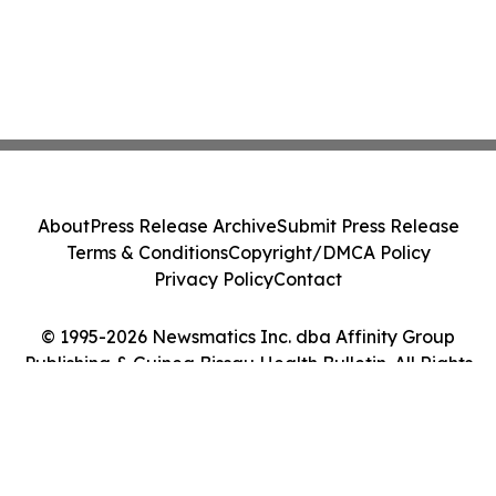
About
Press Release Archive
Submit Press Release
Terms & Conditions
Copyright/DMCA Policy
Privacy Policy
Contact
© 1995-2026 Newsmatics Inc. dba Affinity Group
Publishing & Guinea Bissau Health Bulletin. All Rights
Reserved.
Cookie Settings / Your Privacy Choices