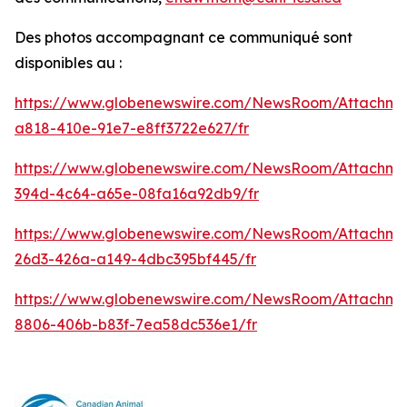
Des photos accompagnant ce communiqué sont
disponibles au :
https://www.globenewswire.com/NewsRoom/Attachm
a818-410e-91e7-e8ff3722e627/fr
https://www.globenewswire.com/NewsRoom/Attachme
394d-4c64-a65e-08fa16a92db9/fr
https://www.globenewswire.com/NewsRoom/Attachm
26d3-426a-a149-4dbc395bf445/fr
https://www.globenewswire.com/NewsRoom/Attachme
8806-406b-b83f-7ea58dc536e1/fr