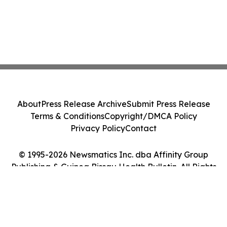
About
Press Release Archive
Submit Press Release
Terms & Conditions
Copyright/DMCA Policy
Privacy Policy
Contact
© 1995-2026 Newsmatics Inc. dba Affinity Group
Publishing & Guinea Bissau Health Bulletin. All Rights
Reserved.
Cookie Settings / Your Privacy Choices