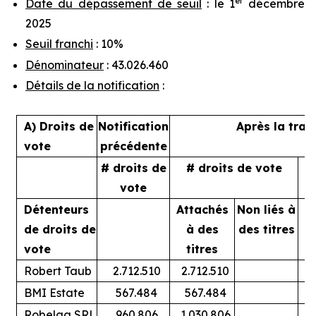
er
Date du dépassement de seuil
: le 1
décembre
2025
Seuil franchi
: 10%
Dénominateur
: 43.026.460
Détails de la notification
:
A) Droits de
Notification
Après la tran
vote
précédente
# droits de
# droits de vote
%
vote
Détenteurs
Attachés
Non liés à
A
de droits de
à des
des titres
vote
titres
Robert Taub
2.712.510
2.712.510
BMI Estate
567.484
567.484
Robelga SRL
960.806
1.030.806