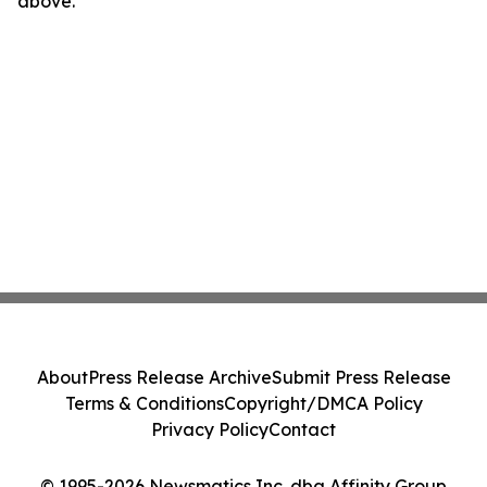
above.
About
Press Release Archive
Submit Press Release
Terms & Conditions
Copyright/DMCA Policy
Privacy Policy
Contact
© 1995-2026 Newsmatics Inc. dba Affinity Group