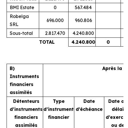
BMI Estate
0
567.484
Robelga
696.000
960.806
SRL
Sous-total
2.817.470
4.240.800
TOTAL
4.240.800
0
B)
Après la t
Instruments
financiers
assimilés
Détenteurs
Type
Date
Date ou
d’instruments
d’instrument
d’échéance
délai
financiers
financier
d’exercic
assimilés
ou de