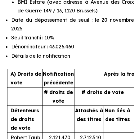
BMI Estate (avec adresse à Avenue des Croix
de Guerre 149 / 13, 1120 Brussels)
Date du dépassement de seuil
: le 20 novembre
2025
Seuil franchi
: 10%
Dénominateur
: 43.026.460
Détails de la notification
:
A) Droits de
Notification
Après la tran
vote
précédente
# droits de
# droits de vote
%
vote
Détenteurs
Attachés à
Non liés à
A
de droits
des titres
des titres
de vote
Robert Taub
2.121.470
2.712.510