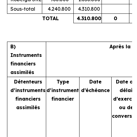
Sous-total
4.240.800
4.310.800
TOTAL
4.310.800
0
B)
Après la t
Instruments
financiers
assimilés
Détenteurs
Type
Date
Date ou
d’instruments
d’instrument
d’échéance
délai
financiers
financier
d’exercic
assimilés
ou de
conversi